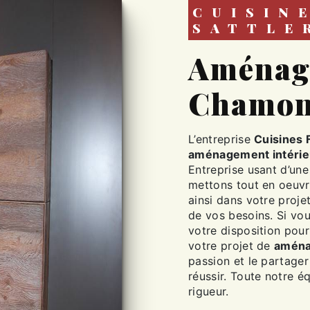
CUISINES FABIEN
SATTLE
aménagement intérieur à
Chamon
L’entreprise
Cuisines 
aménagement intérie
Entreprise usant d’une
mettons tout en oeuv
ainsi dans votre proje
de vos besoins. Si vo
votre disposition pou
votre projet de
aména
passion et le partager
réussir. Toute notre éq
rigueur.