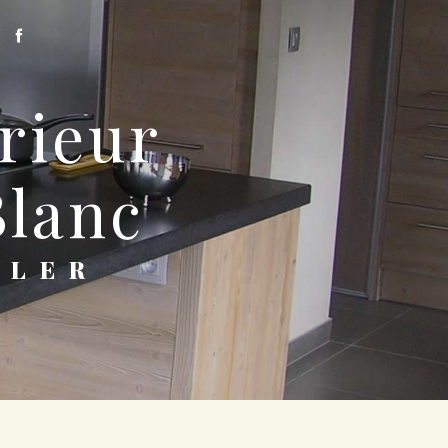
lanc
TLER