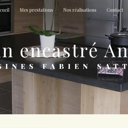
cueil
Mes prestations
Nos réalisations
Contact
vin encastré 
ISINES FABIEN SAT