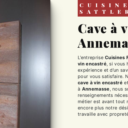
CUISINES FABIEN
SATTLE
cave à vin encastré à
Annema
L’entreprise
Cuisines 
vin encastré
, si vous
expérience et d’un sav
pour vous satisfaire.
cave à vin encastré
et
à
Annemasse
, nous 
renseignements nécess
métier est avant tout 
encore plus notre dési
travaille avec propreté