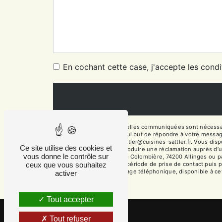
En cochant cette case, j'accepte les condi
** Les données personnelles communiquées sont nécessaires
sous-traitants dans le seul but de répondre à votre messa
74200 Allinges fabien.sattler@cuisines-sattler.fr. Vous dispo
Ce site utilise des cookies et
moment et du droit d’introduire une réclamation auprès d’u
vous donne le contrôle sur
l'adresse 14 Chemin de la Colombière, 74200 Allinges ou par
ceux que vous souhaitez
vos données pendant la période de prise de contact puis pen
d'opposition au démarchage téléphonique, disponible à ce
activer
Tout accepter
Tout refuser