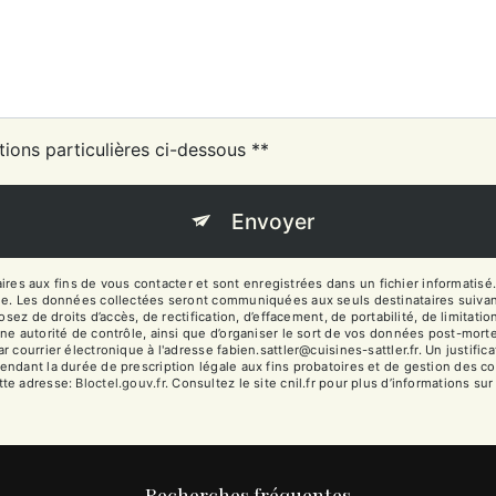
tions particulières ci-dessous **
Envoyer
 aux fins de vous contacter et sont enregistrées dans un fichier informatisé. 
ge. Les données collectées seront communiquées aux seuls destinataires suivan
sez de droits d’accès, de rectification, d’effacement, de portabilité, de limitati
ne autorité de contrôle, ainsi que d’organiser le sort de vos données post-mort
 courrier électronique à l'adresse fabien.sattler@cuisines-sattler.fr. Un justifi
dant la durée de prescription légale aux fins probatoires et de gestion des cont
tte adresse:
Bloctel.gouv.fr
. Consultez le site cnil.fr pour plus d’informations sur
Recherches fréquentes