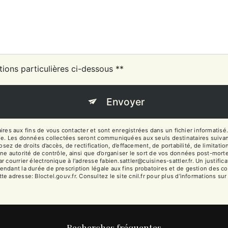
tions particulières ci-dessous **
Envoyer
 aux fins de vous contacter et sont enregistrées dans un fichier informatisé. 
ge. Les données collectées seront communiquées aux seuls destinataires suivan
sez de droits d’accès, de rectification, d’effacement, de portabilité, de limitati
ne autorité de contrôle, ainsi que d’organiser le sort de vos données post-mort
 courrier électronique à l'adresse fabien.sattler@cuisines-sattler.fr. Un justifi
dant la durée de prescription légale aux fins probatoires et de gestion des cont
tte adresse:
Bloctel.gouv.fr
. Consultez le site cnil.fr pour plus d’informations sur
Recherches fréquentes