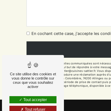
En cochant cette case, j'accepte les condi
** Les données personnelles communiquées sont nécessaires
sous-traitants dans le seul but de répondre à votre messa
74200 Allinges fabien.sattler@cuisines-sattler.fr. Vous dispo
Ce site utilise des cookies et
moment et du droit d’introduire une réclamation auprès d’u
vous donne le contrôle sur
l'adresse 14 Chemin de la Colombière, 74200 Allinges ou par
ceux que vous souhaitez
vos données pendant la période de prise de contact puis pen
d'opposition au démarchage téléphonique, disponible à ce
activer
Tout accepter
Tout refuser