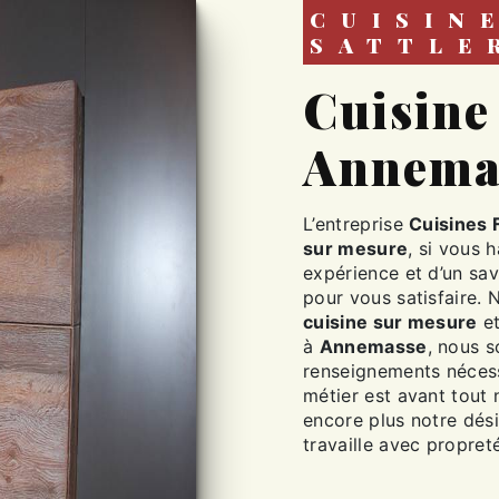
CUISINES FABIEN
SATTLE
cuisine sur mesure à
Annema
L’entreprise
Cuisines 
sur mesure
, si vous 
expérience et d’un sav
pour vous satisfaire.
cuisine sur mesure
et
à
Annemasse
, nous 
renseignements nécess
métier est avant tout 
encore plus notre dési
travaille avec propreté