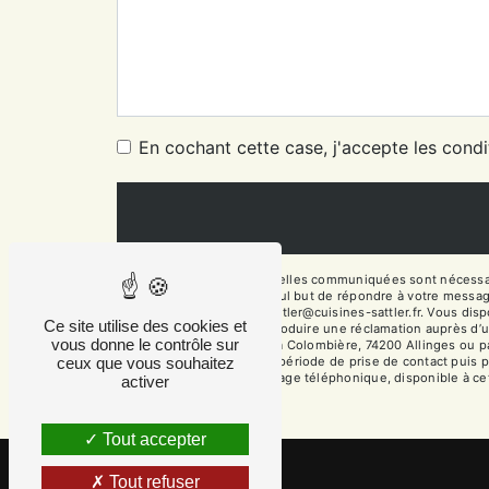
En cochant cette case, j'accepte les condi
** Les données personnelles communiquées sont nécessaires
sous-traitants dans le seul but de répondre à votre messa
74200 Allinges fabien.sattler@cuisines-sattler.fr. Vous dispo
Ce site utilise des cookies et
moment et du droit d’introduire une réclamation auprès d’u
vous donne le contrôle sur
l'adresse 14 Chemin de la Colombière, 74200 Allinges ou par
ceux que vous souhaitez
vos données pendant la période de prise de contact puis pen
d'opposition au démarchage téléphonique, disponible à ce
activer
Tout accepter
Tout refuser