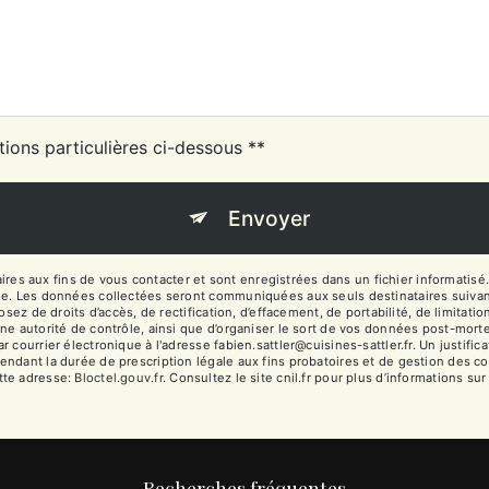
tions particulières ci-dessous **
Envoyer
 aux fins de vous contacter et sont enregistrées dans un fichier informatisé. 
ge. Les données collectées seront communiquées aux seuls destinataires suivan
sez de droits d’accès, de rectification, d’effacement, de portabilité, de limitati
ne autorité de contrôle, ainsi que d’organiser le sort de vos données post-mort
 courrier électronique à l'adresse fabien.sattler@cuisines-sattler.fr. Un justifi
dant la durée de prescription légale aux fins probatoires et de gestion des cont
tte adresse:
Bloctel.gouv.fr
. Consultez le site cnil.fr pour plus d’informations sur
Recherches fréquentes