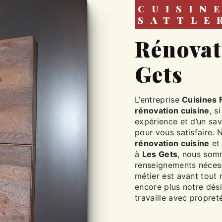
CUISINES FABIEN
SATTLE
rénovation cuisine à Les
Gets
L’entreprise
Cuisines 
rénovation cuisine
, s
expérience et d’un sav
pour vous satisfaire.
rénovation cuisine
et 
à
Les Gets
, nous somm
renseignements nécess
métier est avant tout 
encore plus notre dési
travaille avec propreté